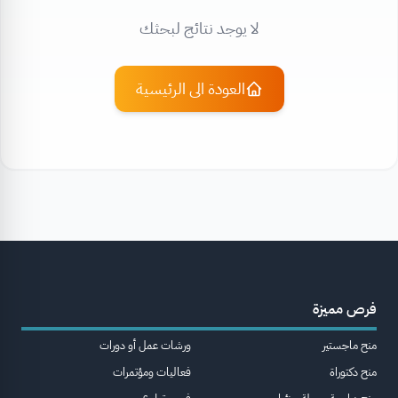
لا يوجد نتائج لبحثك
العودة الى الرئيسية
فرص مميزة
منح ماجستير
ورشات عمل أو دورات
منح دكتوراة
فعاليات ومؤتمرات