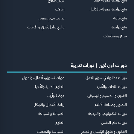
منح دراسية ممولة جزئيا
فرص تطوع
منح دراسية ممولة بالكامل
زمالات
منح مالية
تدريب مهني وتقني
منح دراسية
برامج تبادل ثقافي و اقامات
جوائز ومسابقات
دورات أون لاين | دورات تدريبة
دورات مطلوبة في سوق العمل
دورات تسويق، أعمال، وتمويل
دورات اللغات والأدب
العلوم الطبية والأحياء
الفنون والتصميم والموسيقى
موضة وأزياء
التصوير وصناعة الأفلام
ريادة الأعمال والابتكار
دورات التكنولوجيا والبرمجة
الضيافة والسياحة
دورات علم النفس
العلوم
القانون وحقوق الإنسان والجندر
السياسة والاقتصاد