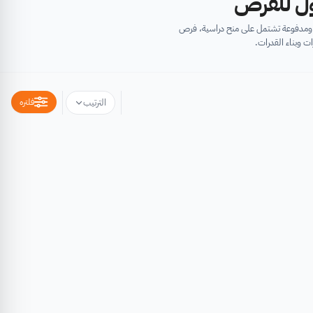
أول للفرص
ية ومدفوعة تشتمل على منح دراسية، فرص
ت وبناء القدرات.
فلتره
الترتيب