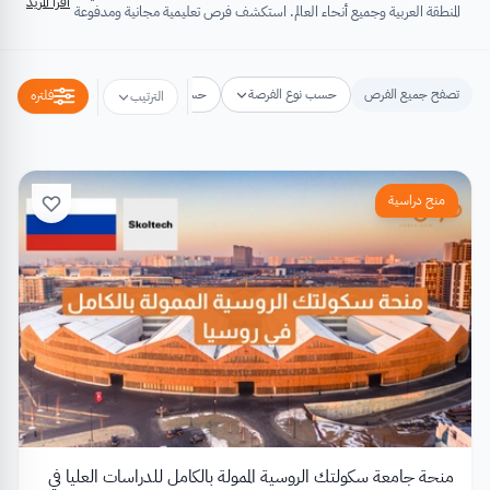
اقرأ المزيد
المنطقة العربية وجميع أنحاء العالم. استكشف فرص تعليمية مجانية ومدفوعة
تشتمل على منح دراسية، فرص تبادل ثقافي، فرص تطوع، ورش عمل،
مسابقات وجوائز، فعاليات ومؤتمرات، تُسهِم كلها في تطوير الذات وتعزيز
الخبرات وبناء القدرات.
تصفح جميع الفرص
حسب نوع الفرصة
حسب مكان الفرصة
حسب التخص
فلتره
الترتيب
منح دراسية
منحة جامعة سكولتك الروسية الممولة بالكامل للدراسات العليا في