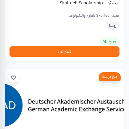
موسكو – Skoltech Scholarship
معهد SkolTech للعلوم والتكنولوجيا
روسيا
متاح دائمًا
تقدم الآن
منح دراسية