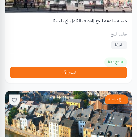
منحة جامعة لييج الممولة بالكامل في بلجيكا
جامعة لييج
بلجيكا
متاح دائمًا
تقدم الآن
منح دراسية