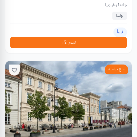
جامعة ياغيلونيا
بولندا
قريباً
تقدم الآن
منح دراسية