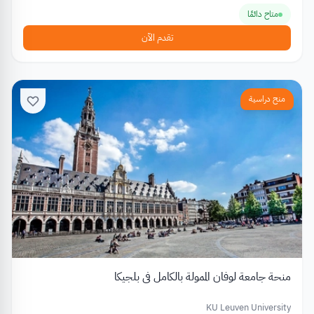
متاح دائمًا
تقدم الآن
منح دراسية
منحة جامعة لوفان الممولة بالكامل في بلجيكا
KU Leuven University