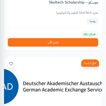
موسكو – Skoltech Scholarship
معهد SkolTech للعلوم والتكنولوجيا
روسيا
متاح دائمًا
تقدم الآن
منح دراسية