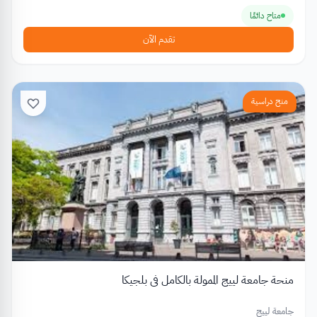
متاح دائمًا
تقدم الآن
منح دراسية
منحة جامعة لييج الممولة بالكامل في بلجيكا
جامعة لييج