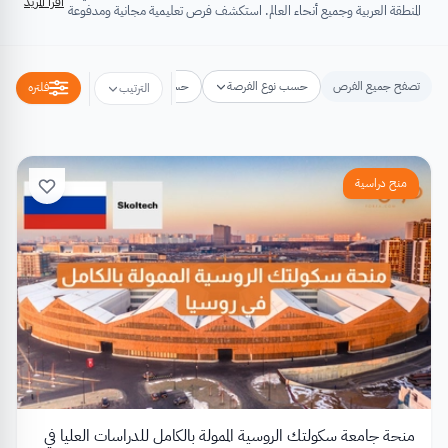
اقرأ المزيد
المنطقة العربية وجميع أنحاء العالم. استكشف فرص تعليمية مجانية ومدفوعة
تشتمل على منح دراسية، فرص تبادل ثقافي، فرص تطوع، ورش عمل،
مسابقات وجوائز، فعاليات ومؤتمرات، تُسهِم كلها في تطوير الذات وتعزيز
الخبرات وبناء القدرات.
تصفح جميع الفرص
حسب نوع الفرصة
حسب مكان الفرصة
حسب التخص
فلتره
الترتيب
منح دراسية
منحة جامعة سكولتك الروسية الممولة بالكامل للدراسات العليا في