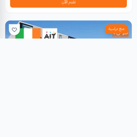
تقدم الآن
منح دراسية
منحة معهد أثلون للتكنولوجيا الممولة جزئياً في أيرلندا
شانون التكنولوجية (TUS)
أيرلندا