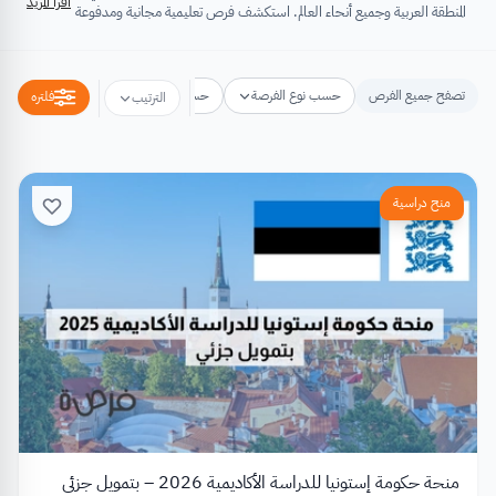
اقرأ المزيد
المنطقة العربية وجميع أنحاء العالم. استكشف فرص تعليمية مجانية ومدفوعة
تشتمل على منح دراسية، فرص تبادل ثقافي، فرص تطوع، ورش عمل،
مسابقات وجوائز، فعاليات ومؤتمرات، تُسهِم كلها في تطوير الذات وتعزيز
الخبرات وبناء القدرات.
تصفح جميع الفرص
حسب نوع الفرصة
حسب مكان الفرصة
حسب التخص
فلتره
الترتيب
منح دراسية
منحة حكومة إستونيا للدراسة الأكاديمية 2026 – بتمويل جزئي