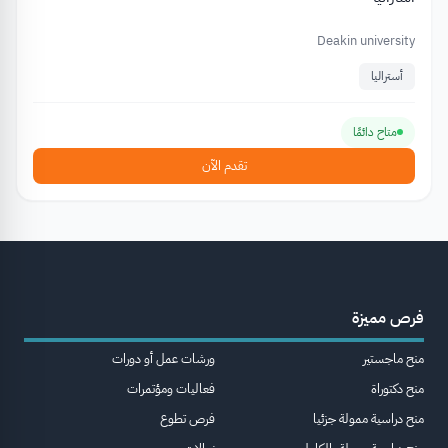
Deakin university
أستراليا
متاح دائمًا
تقدم الآن
فرص مميزة
منح ماجستير
ورشات عمل أو دورات
منح دكتوراة
فعاليات ومؤتمرات
منح دراسية ممولة جزئيا
فرص تطوع