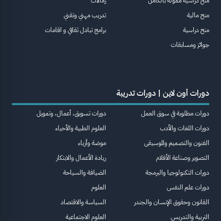
منح دراسية ممولة بالكامل
زمالات
منح مالية
تدريب مهني وتقني
منح دراسية
برامج تبادل ثقافي و اقامات
جوائز ومسابقات
دورات أون لاين | دورات تدريبة
دورات مطلوبة في سوق العمل
دورات تسويق، أعمال، وتمويل
دورات اللغات والأدب
العلوم الطبية والأحياء
الفنون والتصميم والموسيقى
موضة وأزياء
التصوير وصناعة الأفلام
ريادة الأعمال والابتكار
دورات التكنولوجيا والبرمجة
الضيافة والسياحة
دورات علم النفس
العلوم
القانون وحقوق الإنسان والجندر
السياسة والاقتصاد
التربية والتدريس
العلوم الاجتماعية