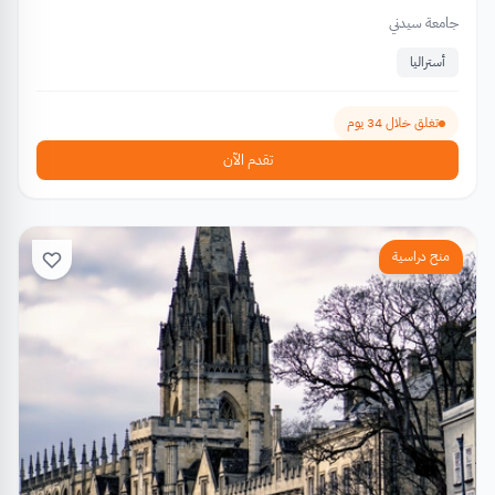
جامعة سيدني
أستراليا
تغلق خلال 34 يوم
تقدم الآن
منح دراسية