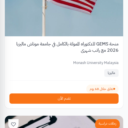
منحة GEMS للدكتوراه الممولة بالكامل في جامعة موناش ماليزيا
2026 مع راتب شهري
Monash University Malaysia
ماليزيا
تغلق خلال 68 يوم
تقدم الآن
زمالات دراسية