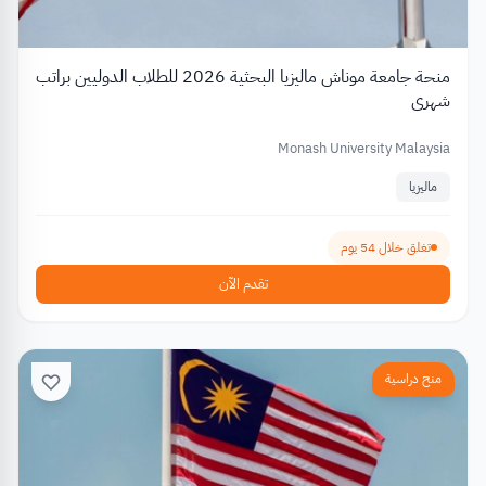
منحة جامعة موناش ماليزيا البحثية 2026 للطلاب الدوليين براتب
شهري
Monash University Malaysia
ماليزيا
تغلق خلال 54 يوم
تقدم الآن
منح دراسية