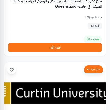
منح دكتوراه في أستراليا للباحثين تغطي الرسوم الدراسية وتكاليف
المعيشة في جامعة Queensland
جامعة كوينزلاند
أستراليا
متاح دائمًا
تقدم الآن
منح دراسية