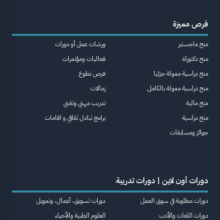
فرص مميزة
منح ماجستير
ورشات عمل أو دورات
منح دكتوراة
فعاليات ومؤتمرات
منح دراسية ممولة جزئيا
فرص تطوع
منح دراسية ممولة بالكامل
زمالات
منح مالية
تدريب مهني وتقني
منح دراسية
برامج تبادل ثقافي و اقامات
جوائز ومسابقات
دورات أون لاين | دورات تدريبة
دورات مطلوبة في سوق العمل
دورات تسويق، أعمال، وتمويل
دورات اللغات والأدب
العلوم الطبية والأحياء