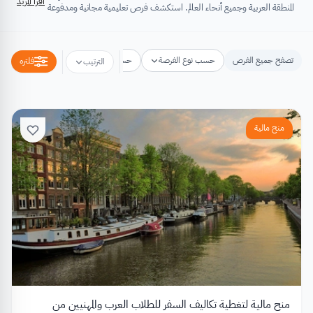
اقرأ المزيد
المنطقة العربية وجميع أنحاء العالم. استكشف فرص تعليمية مجانية ومدفوعة
تشتمل على منح دراسية، فرص تبادل ثقافي، فرص تطوع، ورش عمل،
مسابقات وجوائز، فعاليات ومؤتمرات، تُسهِم كلها في تطوير الذات وتعزيز
الخبرات وبناء القدرات.
تصفح جميع الفرص
حسب نوع الفرصة
حسب مكان الفرصة
حسب التخص
فلتره
الترتيب
منح مالية
منح مالية لتغطية تكاليف السفر للطلاب العرب والمهنيين من