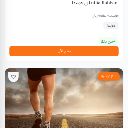
Lutfia Rabbani في هولندا
مؤسسة لطفية رباني
هولندا
متاح دائمًا
تقدم الآن
منح دراسية