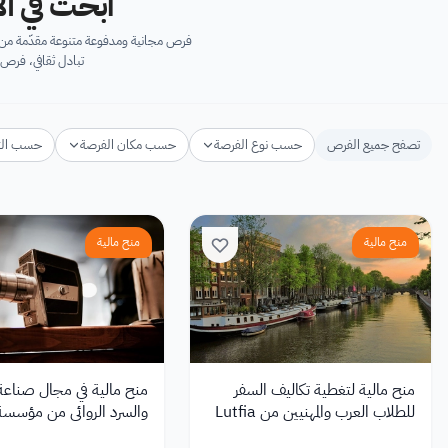
ابحث في آل
فرص مجانية ومدفوعة متنوعة مقدّمة من ك
تبادل ثقافي، فرص 
تصفح جميع الفرص
حسب نوع الفرصة
حسب مكان الفرصة
حسب ال
منح مالية
منح مالية
منح مالية لتغطية تكاليف السفر
منح مالية في مجال صناعة 
للطلاب العرب والمهنيين من Lutfia
والسرد الروائي من مؤسسة ord
Rabbani في هولندا