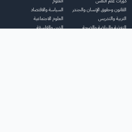
دورات علم النفس
العلوم
القانون وحقوق الإنسان والجندر
السياسة والاقتصاد
التربية والتدريس
العلوم الاجتماعية
التغذية والرياضة والصحة
الدين والفلسفة
الصحافة والإعلام
يسية
عنا
للاعلانات
الشروط والأحكام
تواصل معنا
الأسئلة الشائعة
خريطة ا
جميع الحقوق محفوظة لمنصة فرصة
©
2026