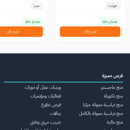
هولندا
مصر
متاح دائمًا
متاح دائمًا
تقدم الآن
تقدم الآن
فرص مميزة
منح ماجستير
ورشات عمل أو دورات
منح دكتوراة
فعاليات ومؤتمرات
منح دراسية ممولة جزئيا
فرص تطوع
منح دراسية ممولة بالكامل
زمالات
منح مالية
تدريب مهني وتقني