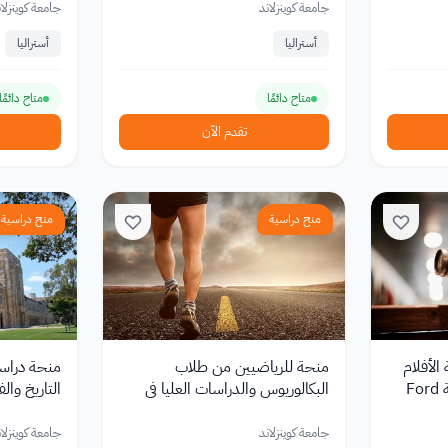
جامعة كوينزلاند
جامعة كوينزلان
أستراليا
أستراليا
متاح دائمًا
متاح دائمًا
تقدم الآن
منح دراسية
منح دراسية
الأفلام
منحة للرياضيين من طلاب
منحة دراسي
F
البكالوريوس والدراسات العليا في
التاريخ وال
جامعة كوينزلاند في أستراليا
في أستراليا
جامعة كوينزلاند
جامعة كوينزلان