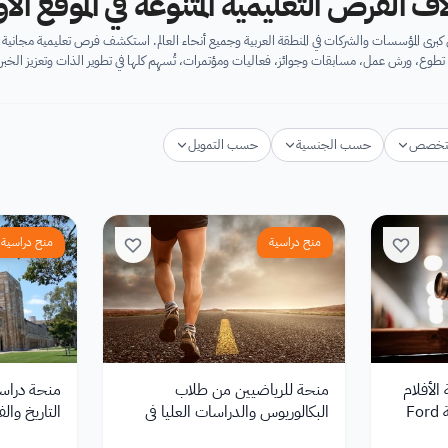
اف الفرص التعليمية المتنوعة في الموقع ال
برى المؤسسات والشركات في المنطقة العربية وجميع أنحاء العالم. استكشف فرص تعليمية مجان
تطوع، ورش عمل، مسابقات وجوائز، فعاليات ومؤتمرات، تُسهِم كلها في تطوير الذات وتعزيز الخبرا
تخصص
حسب الجنسية
حسب التمويل
منح دراسية
منح دراسية
الأفلام
منحة للرياضيين من طلاب
منحة دراسي
F
البكالوريوس والدراسات العليا في
التاريخ وال
جامعة كوينزلاند في أستراليا
في أستراليا