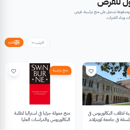
أول للفرص
ية ومدفوعة تشتمل على منح دراسية، فرص
ت وبناء القدرات.
فلتره
الترتيب
منح دراسية
ة لطلاب البكالوريوس في
منح ممولة جزئيا في استراليا لطلبة
فلسفة في جامعة كوينزلاند
البكالوريوس والدراسات العليا