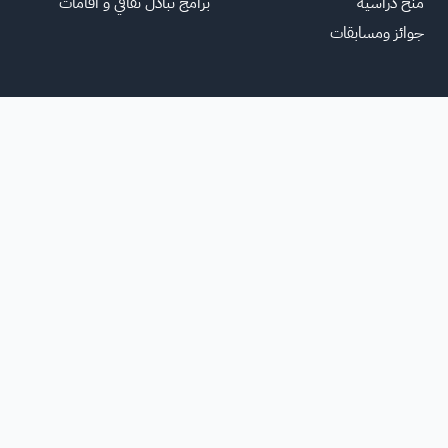
منح دراسية
برامج تبادل ثقافي و اقامات
جوائز ومسابقات
الرئ