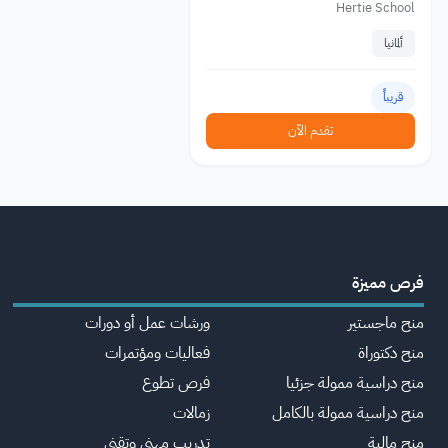
Hertie School
ألمانيا
قريباً
تقدم الآن
فرص مميزة
منح ماجستير
ورشات عمل أو دورات
منح دكتوراة
فعاليات ومؤتمرات
منح دراسية ممولة جزئيا
فرص تطوع
منح دراسية ممولة بالكامل
زمالات
منح مالية
تدريب مهني وتقني