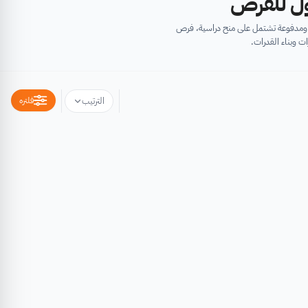
أول للفرص
ية ومدفوعة تشتمل على منح دراسية، فرص
ت وبناء القدرات.
فلتره
الترتيب