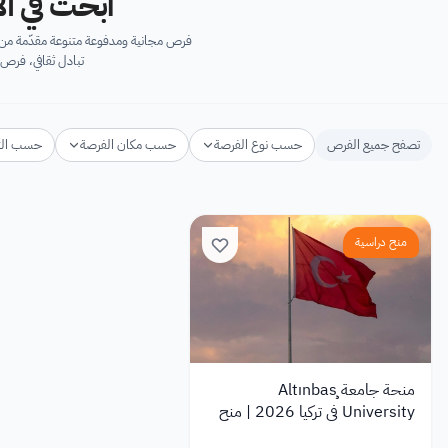
ابحث في آل
فرص مجانية ومدفوعة متنوعة مقدّمة من ك
تبادل ثقافي، فرص 
تصفح جميع الفرص
حسب نوع الفرصة
حسب مكان الفرصة
حسب ال
منح دراسية
منحة جامعة Altınbaş
University في تركيا 2026 | منح
دراسية للطلاب الدوليين