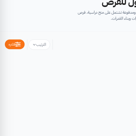
أول للفرص
ية ومدفوعة تشتمل على منح دراسية، فرص
ت وبناء القدرات.
فلتره
الترتيب