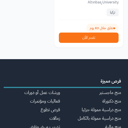
Altınbaş University
تركيا
تغلق خلال 83 يوم
تقدم الآن
فرص مميزة
منح ماجستير
ورشات عمل أو دورات
منح دكتوراة
فعاليات ومؤتمرات
منح دراسية ممولة جزئيا
فرص تطوع
منح دراسية ممولة بالكامل
زمالات
منح مالية
تدريب مهني وتقني