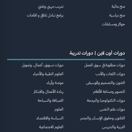
منح مالية
تدريب مهني وتقني
منح دراسية
برامج تبادل ثقافي و اقامات
جوائز ومسابقات
دورات أون لاين | دورات تدريبة
دورات مطلوبة في سوق العمل
دورات تسويق، أعمال، وتمويل
دورات اللغات والأدب
العلوم الطبية والأحياء
الفنون والتصميم والموسيقى
موضة وأزياء
التصوير وصناعة الأفلام
ريادة الأعمال والابتكار
دورات التكنولوجيا والبرمجة
الضيافة والسياحة
دورات علم النفس
العلوم
القانون وحقوق الإنسان والجندر
السياسة والاقتصاد
التربية والتدريس
العلوم الاجتماعية