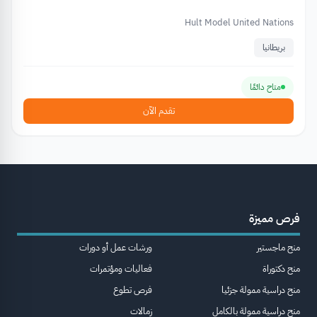
Hult Model United Nations
بريطانيا
متاح دائمًا
تقدم الآن
فرص مميزة
منح ماجستير
ورشات عمل أو دورات
منح دكتوراة
فعاليات ومؤتمرات
منح دراسية ممولة جزئيا
فرص تطوع
منح دراسية ممولة بالكامل
زمالات