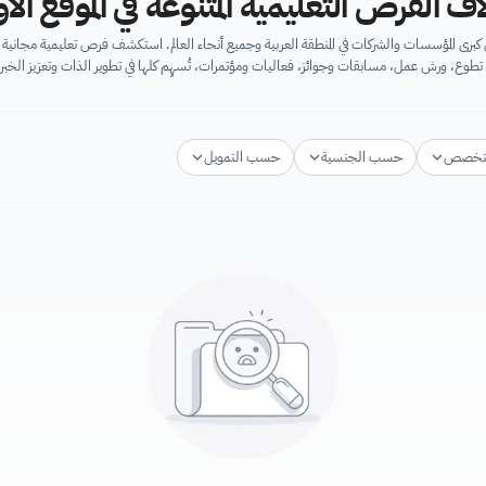
اف الفرص التعليمية المتنوعة في الموقع ال
برى المؤسسات والشركات في المنطقة العربية وجميع أنحاء العالم. استكشف فرص تعليمية مجان
تطوع، ورش عمل، مسابقات وجوائز، فعاليات ومؤتمرات، تُسهِم كلها في تطوير الذات وتعزيز الخبرا
تخصص
حسب الجنسية
حسب التمويل