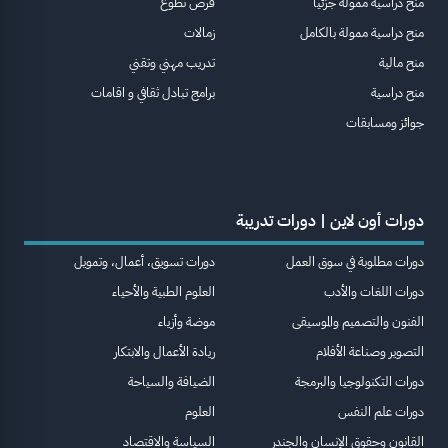
منح دراسية ممولة جزئيا
فرص تطوع
منح دراسية ممولة بالكامل
زمالات
منح مالية
تدريب مهني وتقني
منح دراسية
برامج تبادل ثقافي و اقامات
جوائز ومسابقات
دورات أون لاين | دورات تدريبة
دورات مطلوبة في سوق العمل
دورات تسويق، أعمال، وتمويل
دورات اللغات والأدب
العلوم الطبية والأحياء
الفنون والتصميم والموسيقى
موضة وأزياء
التصوير وصناعة الأفلام
ريادة الأعمال والابتكار
دورات التكنولوجيا والبرمجة
الضيافة والسياحة
دورات علم النفس
العلوم
القانون وحقوق الإنسان والجندر
السياسة والاقتصاد