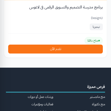
برنامج مدرسة التصميم والتسويق الرقمي في لاغوس
DesignU
نيجيريا
متاح دائمًا
تقدم الآن
فرص مميزة
منح ماجستير
ورشات عمل أو دورات
منح دكتوراة
فعاليات ومؤتمرات