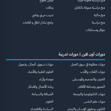
منح دراسية ممولة جزئيا
فرص تطوع
منح دراسية ممولة بالكامل
زمالات
منح مالية
تدريب مهني وتقني
منح دراسية
برامج تبادل ثقافي و اقامات
جوائز ومسابقات
دورات أون لاين | دورات تدريبة
دورات مطلوبة في سوق العمل
دورات تسويق، أعمال، وتمويل
دورات اللغات والأدب
العلوم الطبية والأحياء
الفنون والتصميم والموسيقى
موضة وأزياء
التصوير وصناعة الأفلام
ريادة الأعمال والابتكار
دورات التكنولوجيا والبرمجة
الضيافة والسياحة
دورات علم النفس
العلوم
القانون وحقوق الإنسان والجندر
السياسة والاقتصاد