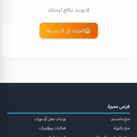
لا يوجد نتائج لبحثك
العودة الى الرئيسية
فرص مميزة
منح ماجستير
ورشات عمل أو دورات
منح دكتوراة
فعاليات ومؤتمرات