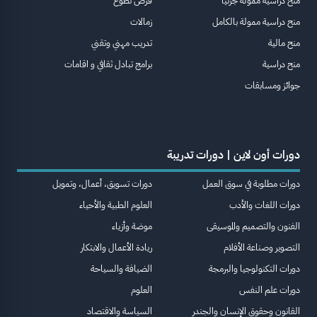
منح دراسية ممولة جزئيا
فرص تطوع
منح دراسية ممولة بالكامل
زمالات
منح مالية
تدريب مهني وتقني
منح دراسية
برامج تبادل ثقافي و اقامات
جوائز ومسابقات
دورات أون لاين | دورات تدريبة
دورات مطلوبة في سوق العمل
دورات تسويق، أعمال، وتمويل
دورات اللغات والأدب
العلوم الطبية والأحياء
الفنون والتصميم والموسيقى
موضة وأزياء
التصوير وصناعة الأفلام
ريادة الأعمال والابتكار
دورات التكنولوجيا والبرمجة
الضيافة والسياحة
دورات علم النفس
العلوم
القانون وحقوق الإنسان والجندر
السياسة والاقتصاد