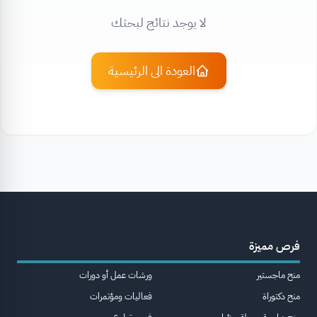
لا يوجد نتائج لبحثك
العودة الى الرئيسية
فرص مميزة
منح ماجستير
ورشات عمل أو دورات
منح دكتوراة
فعاليات ومؤتمرات