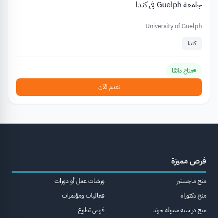
جامعة Guelph في كندا
University of Guelph
كندا
متاح دائمًا
تقدم الآن
فرص مميزة
منح ماجستير
ورشات عمل أو دورات
منح دكتوراة
فعاليات ومؤتمرات
منح دراسية ممولة جزئيا
فرص تطوع