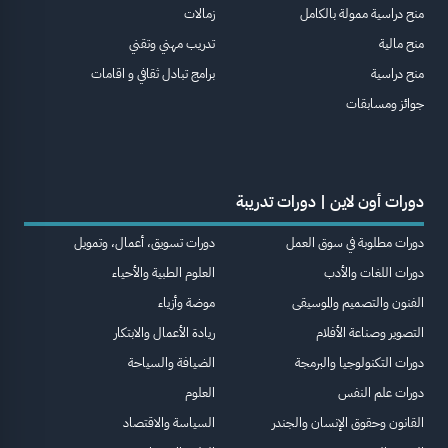
منح دراسية ممولة بالكامل
زمالات
منح مالية
تدريب مهني وتقني
منح دراسية
برامج تبادل ثقافي و اقامات
جوائز ومسابقات
دورات أون لاين | دورات تدريبة
دورات مطلوبة في سوق العمل
دورات تسويق، أعمال، وتمويل
دورات اللغات والأدب
العلوم الطبية والأحياء
الفنون والتصميم والموسيقى
موضة وأزياء
التصوير وصناعة الأفلام
ريادة الأعمال والابتكار
دورات التكنولوجيا والبرمجة
الضيافة والسياحة
دورات علم النفس
العلوم
القانون وحقوق الإنسان والجندر
السياسة والاقتصاد