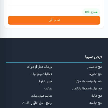
متاح دائمًا
تقدم الآن
فرص مميزة
منح ماجستير
ورشات عمل أو دورات
منح دكتوراة
فعاليات ومؤتمرات
منح دراسية ممولة جزئيا
فرص تطوع
منح دراسية ممولة بالكامل
زمالات
منح مالية
تدريب مهني وتقني
منح دراسية
برامج تبادل ثقافي و اقامات