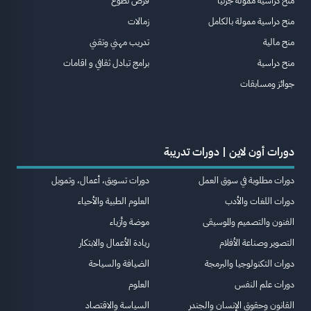
منح دراسية ممولة جزئيا
فرص تطوع
منح دراسية ممولة بالكامل
زمالات
منح مالية
تدريب مهني وتقني
منح دراسية
برامج تبادل ثقافي و اقامات
جوائز ومسابقات
دورات أون لاين | دورات تدريبة
دورات مطلوبة في سوق العمل
دورات تسويق، أعمال، وتمويل
دورات اللغات والأدب
العلوم الطبية والأحياء
الفنون والتصميم والموسيقى
موضة وأزياء
التصوير وصناعة الأفلام
ريادة الأعمال والابتكار
دورات التكنولوجيا والبرمجة
الضيافة والسياحة
دورات علم النفس
العلوم
القانون وحقوق الإنسان والجندر
السياسة والاقتصاد