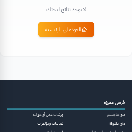
لا يوجد نتائج لبحثك
العودة الى الرئيسية
فرص مميزة
منح ماجستير
ورشات عمل أو دورات
منح دكتوراة
فعاليات ومؤتمرات