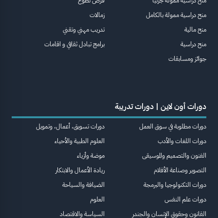
منح دراسية ممولة جزئيا
فرص تطوع
منح دراسية ممولة بالكامل
زمالات
منح مالية
تدريب مهني وتقني
منح دراسية
برامج تبادل ثقافي و اقامات
جوائز ومسابقات
دورات أون لاين | دورات تدريبة
دورات مطلوبة في سوق العمل
دورات تسويق، أعمال، وتمويل
دورات اللغات والأدب
العلوم الطبية والأحياء
الفنون والتصميم والموسيقى
موضة وأزياء
التصوير وصناعة الأفلام
ريادة الأعمال والابتكار
دورات التكنولوجيا والبرمجة
الضيافة والسياحة
دورات علم النفس
العلوم
القانون وحقوق الإنسان والجندر
السياسة والاقتصاد