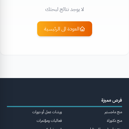
لا يوجد نتائج لبحثك
العودة الى الرئيسية
فرص مميزة
منح ماجستير
ورشات عمل أو دورات
منح دكتوراة
فعاليات ومؤتمرات