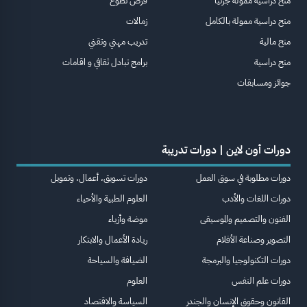
منح دراسية ممولة جزئيا
فرص تطوع
منح دراسية ممولة بالكامل
زمالات
منح مالية
تدريب مهني وتقني
منح دراسية
برامج تبادل ثقافي و اقامات
جوائز ومسابقات
دورات أون لاين | دورات تدريبة
دورات مطلوبة في سوق العمل
دورات تسويق، أعمال، وتمويل
دورات اللغات والأدب
العلوم الطبية والأحياء
الفنون والتصميم والموسيقى
موضة وأزياء
التصوير وصناعة الأفلام
ريادة الأعمال والابتكار
دورات التكنولوجيا والبرمجة
الضيافة والسياحة
دورات علم النفس
العلوم
القانون وحقوق الإنسان والجندر
السياسة والاقتصاد