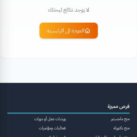
لا يوجد نتائج لبحثك
العودة الى الرئيسية
فرص مميزة
منح ماجستير
ورشات عمل أو دورات
منح دكتوراة
فعاليات ومؤتمرات