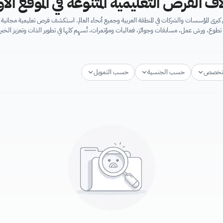
اف الفرص التعليمية المتنوعة في الموقع ال
برى المؤسسات والشركات في المنطقة العربية وجميع أنحاء العالم. استكشف فرص تعليمية مجان
تطوع، ورش عمل، مسابقات وجوائز، فعاليات ومؤتمرات، تُسهِم كلها في تطوير الذات وتعزيز الخبرا
تخصص
حسب الجنسية
حسب التمويل