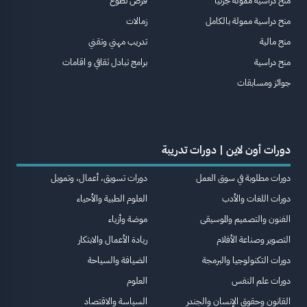
منح دراسية ممولة جزئيا
فرص تطوع
منح دراسية ممولة بالكامل
زمالات
منح مالية
تدريب مهني وتقني
منح دراسية
برامج تبادل ثقافي و اقامات
جوائز ومسابقات
دورات أون لاين | دورات تدريبة
دورات مطلوبة في سوق العمل
دورات تسويق، أعمال، وتمويل
دورات اللغات والأدب
العلوم الطبية والأحياء
الفنون والتصميم والموسيقى
موضة وأزياء
التصوير وصناعة الأفلام
ريادة الأعمال والابتكار
دورات التكنولوجيا والبرمجة
الضيافة والسياحة
دورات علم النفس
العلوم
القانون وحقوق الإنسان والجندر
السياسة والاقتصاد