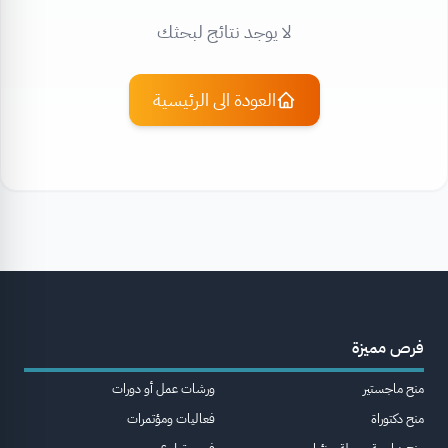
لا يوجد نتائج لبحثك
العودة الى الرئيسية
فرص مميزة
منح ماجستير
ورشات عمل أو دورات
منح دكتوراة
فعاليات ومؤتمرات