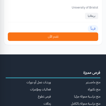
University of Bristol
بريطانيا
قريباً
تقدم الآن
فرص مميزة
منح ماجستير
ورشات عمل أو دورات
منح دكتوراة
فعاليات ومؤتمرات
منح دراسية ممولة جزئيا
فرص تطوع
منح دراسية ممولة بالكامل
زمالات