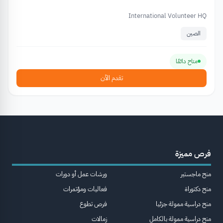
International Volunteer HQ
الصين
متاح دائمًا
تقدم الآن
فرص مميزة
منح ماجستير
ورشات عمل أو دورات
منح دكتوراة
فعاليات ومؤتمرات
منح دراسية ممولة جزئيا
فرص تطوع
منح دراسية ممولة بالكامل
زمالات