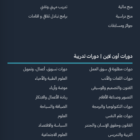
منح مالية
تدريب مهني وتقني
منح دراسية
برامج تبادل ثقافي و اقامات
جوائز ومسابقات
دورات أون لاين | دورات تدريبة
دورات مطلوبة في سوق العمل
دورات تسويق، أعمال، وتمويل
دورات اللغات والأدب
العلوم الطبية والأحياء
الفنون والتصميم والموسيقى
موضة وأزياء
التصوير وصناعة الأفلام
ريادة الأعمال والابتكار
دورات التكنولوجيا والبرمجة
الضيافة والسياحة
دورات علم النفس
العلوم
القانون وحقوق الإنسان والجندر
السياسة والاقتصاد
التربية والتدريس
العلوم الاجتماعية