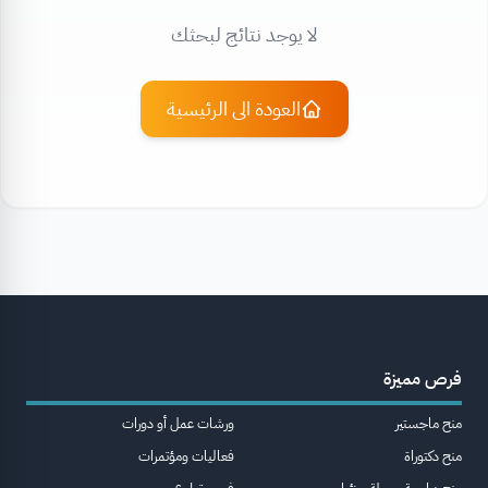
لا يوجد نتائج لبحثك
العودة الى الرئيسية
فرص مميزة
منح ماجستير
ورشات عمل أو دورات
منح دكتوراة
فعاليات ومؤتمرات