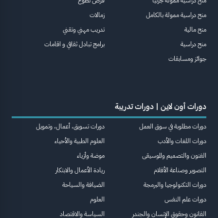
منح دراسية ممولة جزئيا
فرص تطوع
منح دراسية ممولة بالكامل
زمالات
منح مالية
تدريب مهني وتقني
منح دراسية
برامج تبادل ثقافي و اقامات
جوائز ومسابقات
دورات أون لاين | دورات تدريبة
دورات مطلوبة في سوق العمل
دورات تسويق، أعمال، وتمويل
دورات اللغات والأدب
العلوم الطبية والأحياء
الفنون والتصميم والموسيقى
موضة وأزياء
التصوير وصناعة الأفلام
ريادة الأعمال والابتكار
دورات التكنولوجيا والبرمجة
الضيافة والسياحة
دورات علم النفس
العلوم
القانون وحقوق الإنسان والجندر
السياسة والاقتصاد