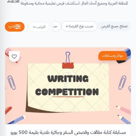
اقرأ المزيد
المنطقة العربية وجميع أنحاء العالم. استكشف فرص تعليمية مجانية ومدفوعة
تشتمل على منح دراسية، فرص تبادل ثقافي، فرص تطوع، ورش عمل،
مسابقات وجوائز، فعاليات ومؤتمرات، تُسهِم كلها في تطوير الذات وتعزيز
الخبرات وبناء القدرات.
تصفح جميع الفرص
حسب نوع الفرصة
حسب مكان الفرصة
حسب التخص
فلتره
الترتيب
جوائز ومسابقات
مسابقة كتابة مقالات وقصص السفر وجائزة نقدية بقيمة 500 يورو