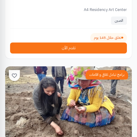
A4 Residency Art Center
الصين
تغلق خلال 145 يوم
تقدم الآن
برامج تبادل ثقافي و اقامات