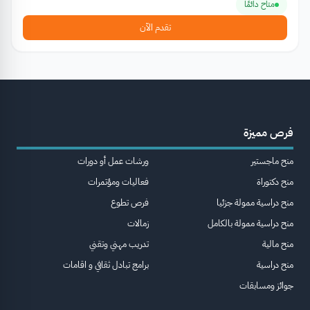
متاح دائمًا
تقدم الآن
فرص مميزة
منح ماجستير
ورشات عمل أو دورات
منح دكتوراة
فعاليات ومؤتمرات
منح دراسية ممولة جزئيا
فرص تطوع
منح دراسية ممولة بالكامل
زمالات
منح مالية
تدريب مهني وتقني
منح دراسية
برامج تبادل ثقافي و اقامات
جوائز ومسابقات