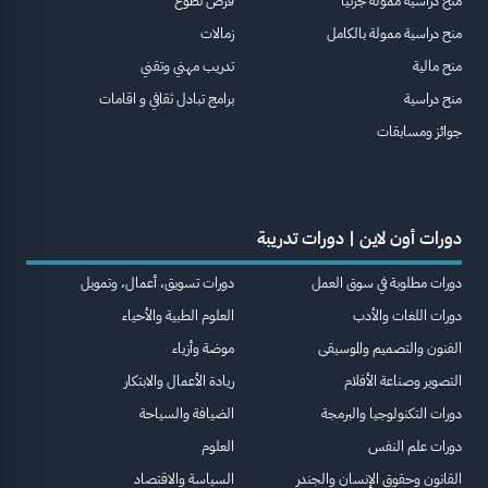
منح دراسية ممولة جزئيا
فرص تطوع
منح دراسية ممولة بالكامل
زمالات
منح مالية
تدريب مهني وتقني
منح دراسية
برامج تبادل ثقافي و اقامات
جوائز ومسابقات
دورات أون لاين | دورات تدريبة
دورات مطلوبة في سوق العمل
دورات تسويق، أعمال، وتمويل
دورات اللغات والأدب
العلوم الطبية والأحياء
الفنون والتصميم والموسيقى
موضة وأزياء
التصوير وصناعة الأفلام
ريادة الأعمال والابتكار
دورات التكنولوجيا والبرمجة
الضيافة والسياحة
دورات علم النفس
العلوم
القانون وحقوق الإنسان والجندر
السياسة والاقتصاد