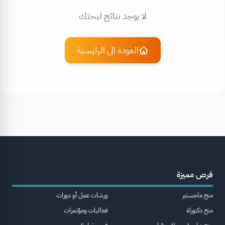
لا يوجد نتائج لبحثك
العودة الى الرئيسية
فرص مميزة
منح ماجستير
ورشات عمل أو دورات
منح دكتوراة
فعاليات ومؤتمرات