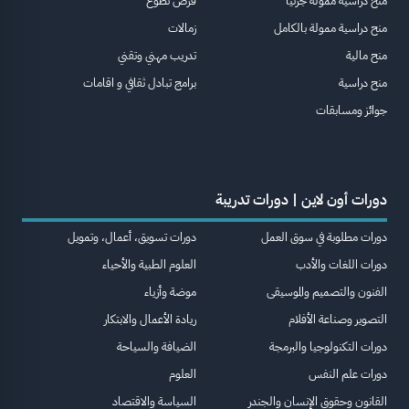
منح دراسية ممولة جزئيا
فرص تطوع
منح دراسية ممولة بالكامل
زمالات
منح مالية
تدريب مهني وتقني
منح دراسية
برامج تبادل ثقافي و اقامات
جوائز ومسابقات
دورات أون لاين | دورات تدريبة
دورات مطلوبة في سوق العمل
دورات تسويق، أعمال، وتمويل
دورات اللغات والأدب
العلوم الطبية والأحياء
الفنون والتصميم والموسيقى
موضة وأزياء
التصوير وصناعة الأفلام
ريادة الأعمال والابتكار
دورات التكنولوجيا والبرمجة
الضيافة والسياحة
دورات علم النفس
العلوم
القانون وحقوق الإنسان والجندر
السياسة والاقتصاد