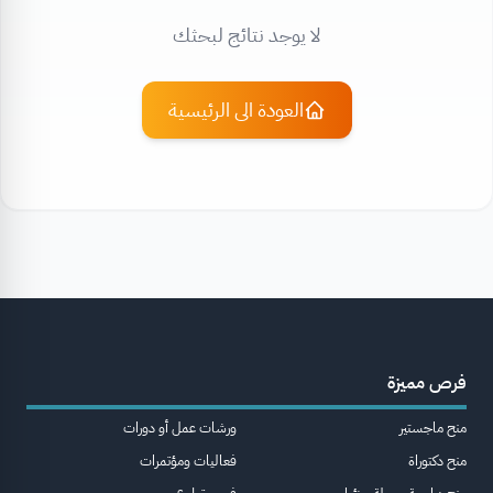
لا يوجد نتائج لبحثك
العودة الى الرئيسية
فرص مميزة
منح ماجستير
ورشات عمل أو دورات
منح دكتوراة
فعاليات ومؤتمرات