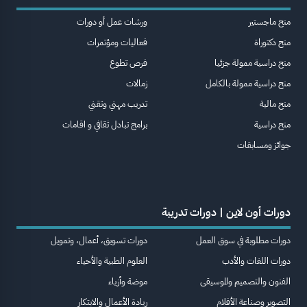
منح ماجستير
ورشات عمل أو دورات
منح دكتوراة
فعاليات ومؤتمرات
منح دراسية ممولة جزئيا
فرص تطوع
منح دراسية ممولة بالكامل
زمالات
منح مالية
تدريب مهني وتقني
منح دراسية
برامج تبادل ثقافي و اقامات
جوائز ومسابقات
دورات أون لاين | دورات تدريبة
دورات مطلوبة في سوق العمل
دورات تسويق، أعمال، وتمويل
دورات اللغات والأدب
العلوم الطبية والأحياء
الفنون والتصميم والموسيقى
موضة وأزياء
التصوير وصناعة الأفلام
ريادة الأعمال والابتكار