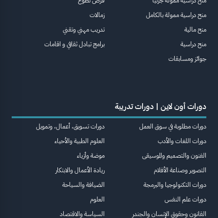
منح دراسية ممولة جزئيا
فرص تطوع
منح دراسية ممولة بالكامل
زمالات
منح مالية
تدريب مهني وتقني
منح دراسية
برامج تبادل ثقافي و اقامات
جوائز ومسابقات
دورات أون لاين | دورات تدريبة
دورات مطلوبة في سوق العمل
دورات تسويق، أعمال، وتمويل
دورات اللغات والأدب
العلوم الطبية والأحياء
الفنون والتصميم والموسيقى
موضة وأزياء
التصوير وصناعة الأفلام
ريادة الأعمال والابتكار
دورات التكنولوجيا والبرمجة
الضيافة والسياحة
دورات علم النفس
العلوم
القانون وحقوق الإنسان والجندر
السياسة والاقتصاد