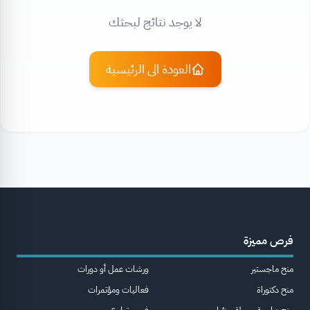
لا يوجد نتائج لبحثك
العودة الى الرئيسية
فرص مميزة
منح ماجستير
ورشات عمل أو دورات
منح دكتوراة
فعاليات ومؤتمرات