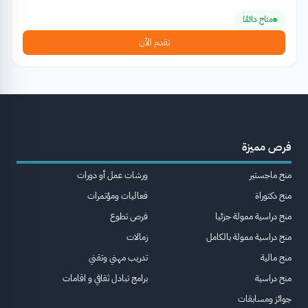
متاح دائمًا
تقدم الآن
فرص مميزة
منح ماجستير
ورشات عمل أو دورات
منح دكتوراة
فعاليات ومؤتمرات
منح دراسية ممولة جزئيا
فرص تطوع
منح دراسية ممولة بالكامل
زمالات
منح مالية
تدريب مهني وتقني
منح دراسية
برامج تبادل ثقافي و اقامات
جوائز ومسابقات