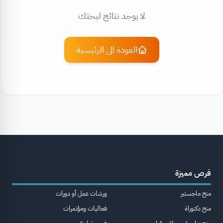
لا يوجد نتائج لبحثك
العودة الى الرئيسية
فرص مميزة
منح ماجستير
ورشات عمل أو دورات
منح دكتوراة
فعاليات ومؤتمرات