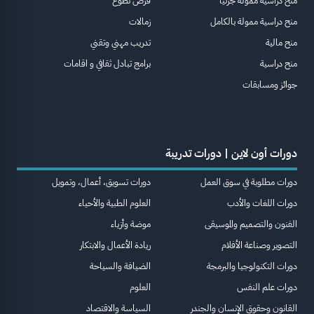
منح دراسية ممولة جزئيا
فرص تطوع
منح دراسية ممولة بالكامل
زمالات
منح مالية
تدريب مهني وتقني
منح دراسية
برامج تبادل ثقافي و اقامات
جوائز ومسابقات
دورات أون لاين | دورات تدريبة
دورات مطلوبة في سوق العمل
دورات تسويق، أعمال، وتمويل
دورات اللغات والأدب
العلوم الطبية والأحياء
الفنون والتصميم والموسيقى
موضة وأزياء
التصوير وصناعة الأفلام
ريادة الأعمال والابتكار
دورات التكنولوجيا والبرمجة
الضيافة والسياحة
دورات علم النفس
العلوم
القانون وحقوق الإنسان والجندر
السياسة والاقتصاد