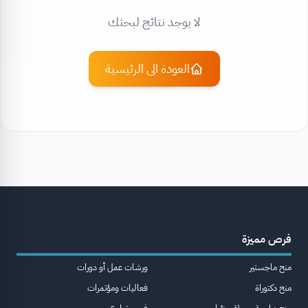
لا يوجد نتائج لبحثك
العودة الى الرئيسية
فرص مميزة
منح ماجستير
ورشات عمل أو دورات
منح دكتوراة
فعاليات ومؤتمرات