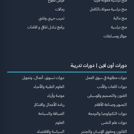
منح دراسية ممولة جزئيا
فرص تطوع
منح دراسية ممولة بالكامل
زمالات
منح مالية
تدريب مهني وتقني
منح دراسية
برامج تبادل ثقافي و اقامات
جوائز ومسابقات
دورات أون لاين | دورات تدريبة
دورات مطلوبة في سوق العمل
دورات تسويق، أعمال، وتمويل
دورات اللغات والأدب
العلوم الطبية والأحياء
الفنون والتصميم والموسيقى
موضة وأزياء
التصوير وصناعة الأفلام
ريادة الأعمال والابتكار
دورات التكنولوجيا والبرمجة
الضيافة والسياحة
دورات علم النفس
العلوم
القانون وحقوق الإنسان والجندر
السياسة والاقتصاد