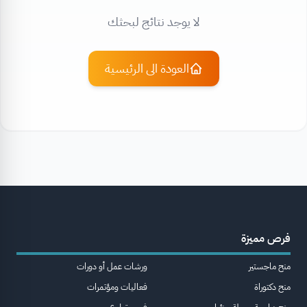
لا يوجد نتائج لبحثك
العودة الى الرئيسية
فرص مميزة
منح ماجستير
ورشات عمل أو دورات
منح دكتوراة
فعاليات ومؤتمرات