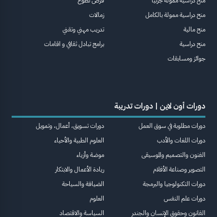
منح دراسية ممولة جزئيا
فرص تطوع
منح دراسية ممولة بالكامل
زمالات
منح مالية
تدريب مهني وتقني
منح دراسية
برامج تبادل ثقافي و اقامات
جوائز ومسابقات
دورات أون لاين | دورات تدريبة
دورات مطلوبة في سوق العمل
دورات تسويق، أعمال، وتمويل
دورات اللغات والأدب
العلوم الطبية والأحياء
الفنون والتصميم والموسيقى
موضة وأزياء
التصوير وصناعة الأفلام
ريادة الأعمال والابتكار
دورات التكنولوجيا والبرمجة
الضيافة والسياحة
دورات علم النفس
العلوم
القانون وحقوق الإنسان والجندر
السياسة والاقتصاد