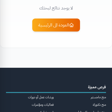
لا يوجد نتائج لبحثك
العودة الى الرئيسية
فرص مميزة
منح ماجستير
ورشات عمل أو دورات
منح دكتوراة
فعاليات ومؤتمرات