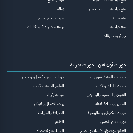
منح دراسية ممولة جزئيا
فرص تطوع
منح دراسية ممولة بالكامل
زمالات
منح مالية
تدريب مهني وتقني
منح دراسية
برامج تبادل ثقافي و اقامات
جوائز ومسابقات
دورات أون لاين | دورات تدريبة
دورات مطلوبة في سوق العمل
دورات تسويق، أعمال، وتمويل
دورات اللغات والأدب
العلوم الطبية والأحياء
الفنون والتصميم والموسيقى
موضة وأزياء
التصوير وصناعة الأفلام
ريادة الأعمال والابتكار
دورات التكنولوجيا والبرمجة
الضيافة والسياحة
دورات علم النفس
العلوم
القانون وحقوق الإنسان والجندر
السياسة والاقتصاد