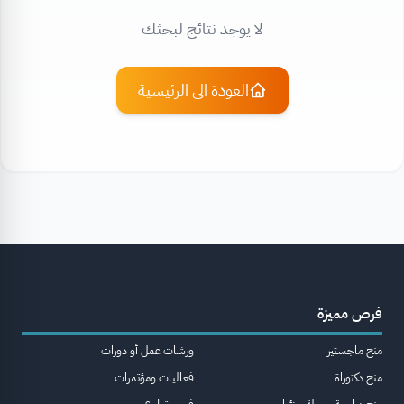
لا يوجد نتائج لبحثك
العودة الى الرئيسية
فرص مميزة
منح ماجستير
ورشات عمل أو دورات
منح دكتوراة
فعاليات ومؤتمرات