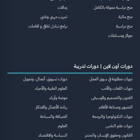
منح دراسية ممولة بالكامل
زمالات
منح مالية
تدريب مهني وتقني
منح دراسية
برامج تبادل ثقافي و اقامات
جوائز ومسابقات
دورات أون لاين | دورات تدريبة
دورات مطلوبة في سوق العمل
دورات تسويق، أعمال، وتمويل
دورات اللغات والأدب
العلوم الطبية والأحياء
الفنون والتصميم والموسيقى
موضة وأزياء
التصوير وصناعة الأفلام
ريادة الأعمال والابتكار
دورات التكنولوجيا والبرمجة
الضيافة والسياحة
دورات علم النفس
العلوم
القانون وحقوق الإنسان والجندر
السياسة والاقتصاد