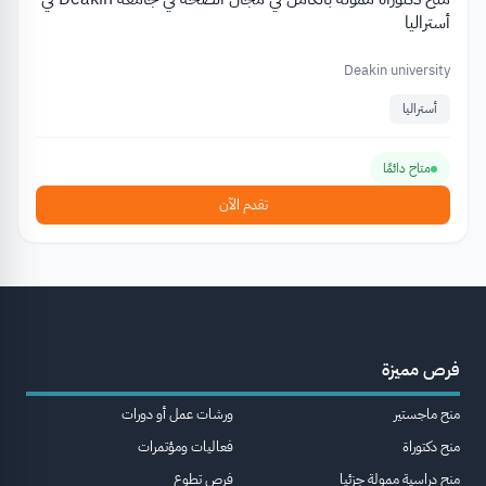
أستراليا
Deakin university
أستراليا
متاح دائمًا
تقدم الآن
فرص مميزة
منح ماجستير
ورشات عمل أو دورات
منح دكتوراة
فعاليات ومؤتمرات
منح دراسية ممولة جزئيا
فرص تطوع