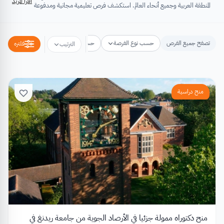
اقرأ المزيد
المنطقة العربية وجميع أنحاء العالم. استكشف فرص تعليمية مجانية ومدفوعة
تشتمل على منح دراسية، فرص تبادل ثقافي، فرص تطوع، ورش عمل،
مسابقات وجوائز، فعاليات ومؤتمرات، تُسهِم كلها في تطوير الذات وتعزيز
الخبرات وبناء القدرات.
تصفح جميع الفرص
حسب نوع الفرصة
حسب مكان الفرصة
حسب التخص
فلتره
الترتيب
منح دراسية
منح دكتوراه ممولة جزئيا في الأرصاد الجوية من جامعة ريدنغ في