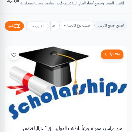
اقرأ المزيد
المنطقة العربية وجميع أنحاء العالم. استكشف فرص تعليمية مجانية ومدفوعة
تشتمل على منح دراسية، فرص تبادل ثقافي، فرص تطوع، ورش عمل،
مسابقات وجوائز، فعاليات ومؤتمرات، تُسهِم كلها في تطوير الذات وتعزيز
الخبرات وبناء القدرات.
تصفح جميع الفرص
حسب نوع الفرصة
حسب مكان الفرصة
حسب التخص
فلتره
الترتيب
منح دراسية
منح دراسية ممولة جزئياً للطلاب الدوليين في أستراليا تقدمها