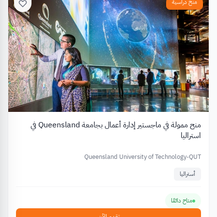
منح دراسية
منح ممولة في ماجستير إدارة أعمال بجامعة Queensland في
استراليا
Queensland University of Technology-QUT
أستراليا
متاح دائمًا
تقدم الآن