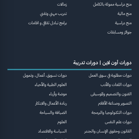
منح دراسية ممولة بالكامل
زمالات
منح مالية
تدريب مهني وتقني
منح دراسية
برامج تبادل ثقافي و اقامات
جوائز ومسابقات
دورات أون لاين | دورات تدريبة
دورات مطلوبة في سوق العمل
دورات تسويق، أعمال، وتمويل
دورات اللغات والأدب
العلوم الطبية والأحياء
الفنون والتصميم والموسيقى
موضة وأزياء
التصوير وصناعة الأفلام
ريادة الأعمال والابتكار
دورات التكنولوجيا والبرمجة
الضيافة والسياحة
دورات علم النفس
العلوم
القانون وحقوق الإنسان والجندر
السياسة والاقتصاد