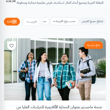
اقرأ المزيد
المنطقة العربية وجميع أنحاء العالم. استكشف فرص تعليمية مجانية ومدفوعة
تشتمل على منح دراسية، فرص تبادل ثقافي، فرص تطوع، ورش عمل،
مسابقات وجوائز، فعاليات ومؤتمرات، تُسهِم كلها في تطوير الذات وتعزيز
الخبرات وبناء القدرات.
تصفح جميع الفرص
حسب نوع الفرصة
حسب مكان الفرصة
حسب التخص
فلتره
الترتيب
منح دراسية
منحة ماجستير بعنوان الجدارة الأكاديمية للدراسات العليا من