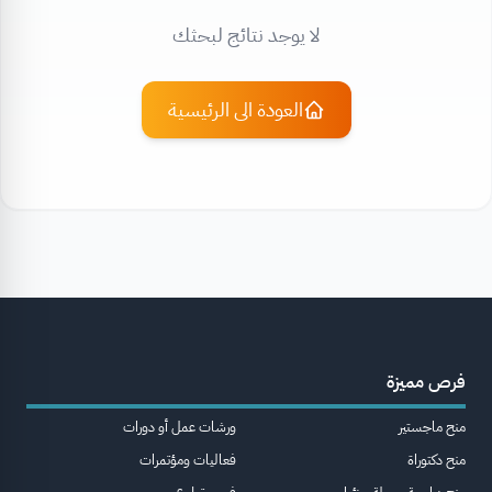
لا يوجد نتائج لبحثك
العودة الى الرئيسية
فرص مميزة
منح ماجستير
ورشات عمل أو دورات
منح دكتوراة
فعاليات ومؤتمرات