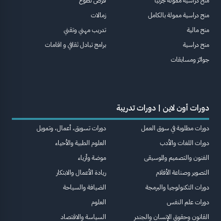
منح دراسية ممولة جزئيا
فرص تطوع
منح دراسية ممولة بالكامل
زمالات
منح مالية
تدريب مهني وتقني
منح دراسية
برامج تبادل ثقافي و اقامات
جوائز ومسابقات
دورات أون لاين | دورات تدريبة
دورات مطلوبة في سوق العمل
دورات تسويق، أعمال، وتمويل
دورات اللغات والأدب
العلوم الطبية والأحياء
الفنون والتصميم والموسيقى
موضة وأزياء
التصوير وصناعة الأفلام
ريادة الأعمال والابتكار
دورات التكنولوجيا والبرمجة
الضيافة والسياحة
دورات علم النفس
العلوم
القانون وحقوق الإنسان والجندر
السياسة والاقتصاد