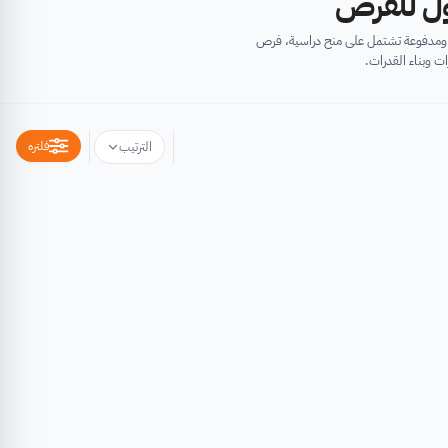
أول للفرص
ية ومدفوعة تشتمل على منح دراسية، فرص
ت وبناء القدرات.
فلتره
الترتيب