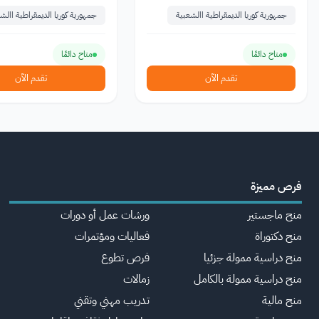
جمهورية كوريا الديمقراطية االشعبية
جمهورية كوريا الديمقراطية االش
متاح دائمًا
متاح دائمًا
تقدم الآن
تقدم الآن
فرص مميزة
منح ماجستير
ورشات عمل أو دورات
منح دكتوراة
فعاليات ومؤتمرات
منح دراسية ممولة جزئيا
فرص تطوع
منح دراسية ممولة بالكامل
زمالات
منح مالية
تدريب مهني وتقني