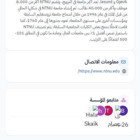
Gjøvik و lesund. تعد أكبر جامعة في النرويج، وتضم NTNU أكثر من 8،000
موظف وأكثر من 40،000 طالب. تم إنشاء جامعة NTNU في شكلها الحالي
من قبل الملك في عام 1996 من خلال اندماج جامعة تروندهايم السابقة
ومؤسسات أخرى على مستوى الجامعة، تعود جذورها إلى عام 1760، كما
قامت لاحقًا بدمج بعض الكليات الجامعية السابقة. يتم تصنيف NTNU
باستمرار ضمن أفضل 1٪ بين جامعات العالم، وعادة ما تكون في النطاق 101-
500 اعتمادًا على الترتيب.
معلومات الاتصال
https://www.ntnu.edu/
متابعو المؤسسة
26
متابعين