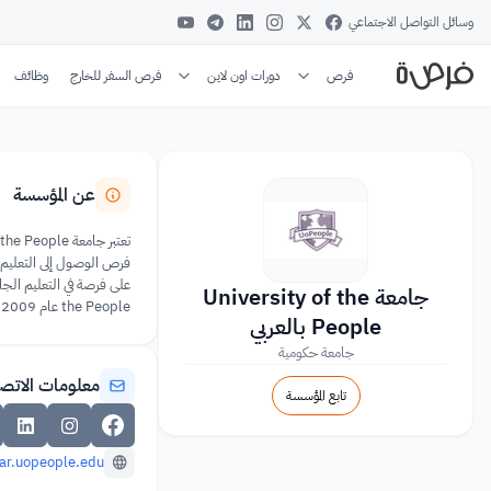
وسائل التواصل الاجتماعي
فرص
دورات اون لاين
فرص السفر للخارج
وظائف
عن المؤسسة
جامعة University of the
the People عام 2009 وحصلت على الاعتماد في فبراير 2014. ينتسب حاليًا للجامعة أكثر من 126,000 طالب من أكثر من 200 دولة وإقليم، من بينهم 18,000 طالب من اللاجئين.
People بالعربي
جامعة حكومية
معلومات الاتص
تابع المؤسسة
ar.uopeople.edu