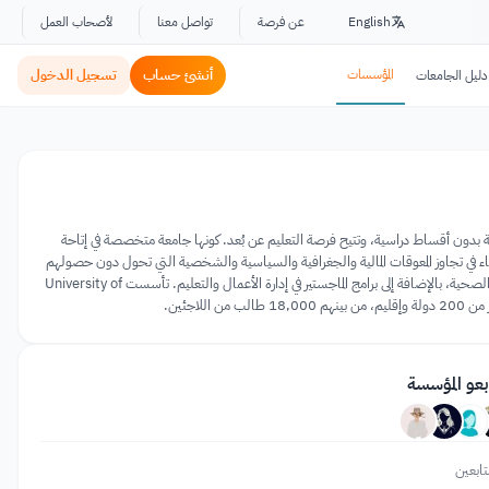
English
عن فرصة
تواصل معنا
لأصحاب العمل
المؤسسات
أنشئ حساب
تسجيل الدخول
دليل الجامعات
غير ربحية وشبه مجانية بدون أقساط دراسية، وتتيح فرصة التعليم عن بُعد. كونها جامعة متخصصة في إتاحة
Universit على مساعدة خريجي المدارس الثانوية الأكفاء في تجاوز المعوقات المالية والجغرافية والسياسية والشخصية التي تحول دون حصولهم
على فرصة في التعليم الجامعي. كما تقدم الجامعة برامج الزمالة والبكالوريوس في إدارة الأعمال، وعلوم الحاسوب، والعلوم الصحية، بالإضافة إلى برامج الماجستير في إدارة الأعمال والتعليم. تأسست University of
بعو المؤسسة
تابعين