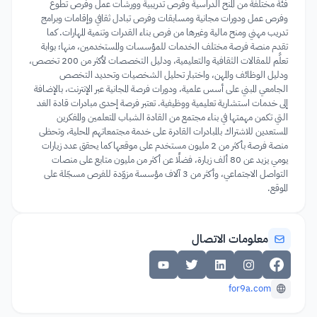
فئة مختلفة من المنح الدراسية وفرص تدريبية وورشات عمل وفرص تطوع
وفرص عمل ودورات مجانية ومسابقات وفرص تبادل ثقافي وإقامات وبرامج
تدريب مهني ومنح مالية وغيرها من فرص بناء القدرات وتنمية المهارات. كما
تقدم منصة فرصة مختلف الخدمات للمؤسسات والمستخدمين، منها؛ بوابة
تعلَّم للمقالات الثقافية والتعليمية، ودليل التخصصات لأكثر من 200 تخصص،
ودليل الوظائف والمهن، واختبار تحليل الشخصيات وتحديد التخصص
الجامعي المبني على أسس علمية، ودورات فرصة المجانية عبر الإنترنت، بالإضافة
إلى خدمات استشارية تعليمية ووظيفية. تعتبر فرصة إحدى مبادرات قادة الغد
التي تكمن مهمتها في بناء مجتمع من القادة الشباب المتعلمين والمفكرين
المستعدين للاشتراك بالمبادرات القادرة على خدمة مجتمعاتهم المحلية، وتحظى
منصة فرصة بأكثر من 2 مليون مستخدم على موقعها كما يحقق عدد زيارات
يومي يزيد عن 80 ألف زيارة، فضلًا عن أكثر من مليون متابع على منصات
التواصل الاجتماعي، وأكثر من 3 آلاف مؤسسة مزوّدة للفرص مسجّلة على
الموقع.
معلومات الاتصال
for9a.com