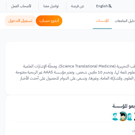
English
عن فرصة
تواصل معنا
لأصحاب العمل
المؤسسات
أنشئ حساب
تسجيل الدخول
دليل الجامعات
الرابطة الأمريكية لتقدم العلوم (AAAS) هي أكبر جمعية علمية عامة في العالم وناشرة لمجلة العلوم بالإضافة إلى مجلة علوم الطب التحريرية (Science Translational Medicine)، ومجلّة الإشارات العلمية
(Science Signaling)، وغيرها من المجلّات العلمية. تأسست AAAS في عام 1848 وتضم حوالي 250 جمعية وأكاديمية للعلوم تابعة لها، وتخدم 10 ملايين شخص. وتعتبر مؤسسة AAAS غير الربحية مفتوحة
 العلوم، والمشاركة العامة، وغيرها، وتسعى على الدوام للحصول على أحدث الأخبار
بعو المؤسسة
ن