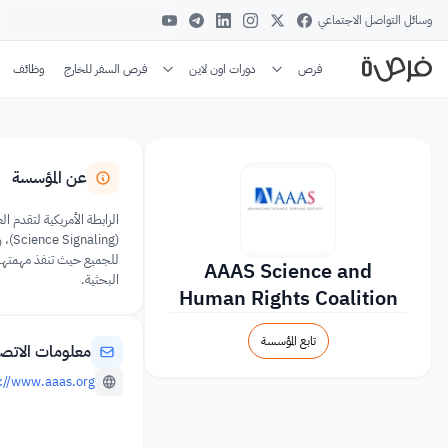
وسائل التواصل الاجتماعي
فرص
دورات اون لاين
فرص السفر للخارج
وظائف
عن المؤسسة
للجميع حيث تنفذ مهمتها ف
AAAS Science and
البحثية.
Human Rights Coalition
تابع المؤسسة
معلومات الاتص
://www.aaas.org/