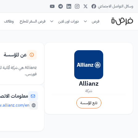
وسائل التواصل الاجتماعي
فرص
دورات اون لاين
فرص السفر للخارج
وظائف
عن المؤسسة
Allianz هي شركة أل
فوربس.
Allianz
شركة
معلومات الاتص
تابع المؤسسة
.allianz.com/en/