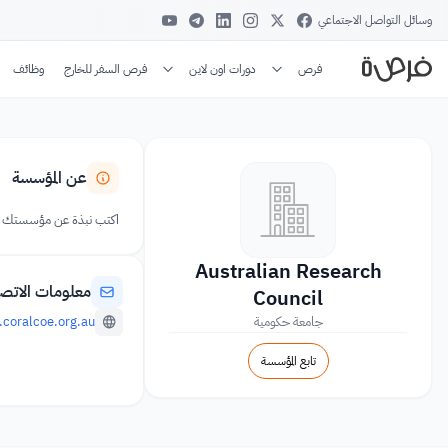
وسائل التواصل الاجتماعي
فرص
دورات اون لاين
فرص السفر للخارج
وظائف
عن المؤسسة
اكتب نبذة عن مؤسستك
Australian Research
معلومات الاتص
Council
جامعة حكومية
coralcoe.org.au
تابع المؤسسة