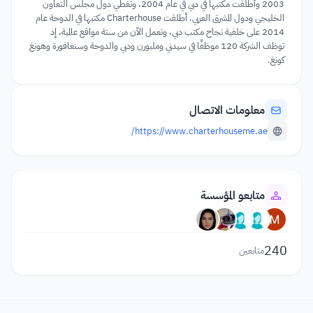
2003 وأطلقت مكتبها في دبي في عام 2004، وتغطي دول مجلس التعاون
الخليجي ودول المشرق العربي. أطلقت Charterhouse مكتبها في الدوحة عام
2014 على خلفية نجاح مكتب دبي، وتعمل الآن من ستة مواقع عالمية، إذ
توظف الشركة 120 موظفًا في سيدني وملبورن ودبي والدوحة وسنغافورة وهونغ
كونغ.
معلومات الاتصال
https://www.charterhouseme.ae/
متابعو المؤسسة
240
متابعين